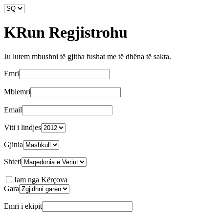
KRun
Regjistrohu
Ju lutem mbushni të gjitha fushat me të dhëna të sakta.
Emri
Mbiemri
Email
Viti i lindjes
Gjinia
Shteti
Jam nga Kërçova
Gara
Emri i ekipit